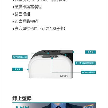
●磁條卡讀寫模組
●翻面模組
●乙太網路模組
●高容量進卡匣（可達400張卡）
線上型錄