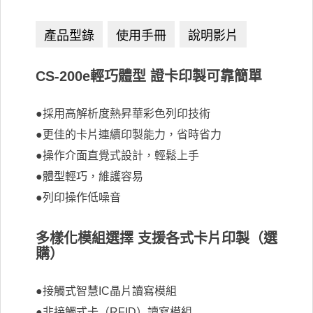
CS-200e輕巧體型 證卡印製可靠簡單
●採用高解析度熱昇華彩色列印技術
●更佳的卡片連續印製能力，省時省力
●操作介面直覺式設計，輕鬆上手
●體型輕巧，維護容易
●列印操作低噪音
多樣化模組選擇 支援各式卡片印製（選
購）
●接觸式智慧IC晶片讀寫模組
●非接觸式卡（RFID）讀寫模組