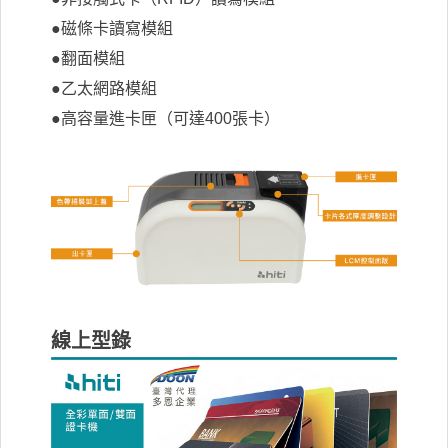
●磁條卡讀寫模組
●翻面模組
●乙太網路模組
●高容量進卡匣（可達400張卡）
線上型錄